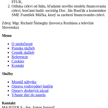
FFUK,
Odluka cirkvi od štátu, hľadanie nového modelu financovania
cirkví, hosťami budú: sociológ Doc. Ján Bunčák a komentátor
SME František Múčka, ktorý sa zaoberá financovaním cirkví.
Zdroj: Mgr. Richard Šümeghy (hovorca Rozhlasu a televízie
Slovenska)
Menu
O spoločnosti
Ponuka služieb
Cenník služieb
Referencie
Cookies
Kontakt
Služby
Montáž nábytku
Oprava vodovodnej batérie
Opravy drobných závad
Vŕtanie dier do panelu
Kontakt
MAJSTER S - Ing. Anton Surovič